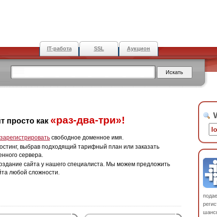
IT-работа
SSL
Аукцион
W
«раз-два-три»!
т просто как
зарегистрировать
свободное доменное имя.
остинг, выбрав подходящий тарифный план или заказать
енного сервера.
оздание сайта у нашего специалиста. Мы можем предложить
йта любой сложности.
пода
регис
шанс