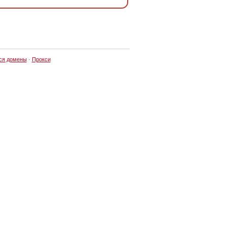
ся домены
·
Прокси