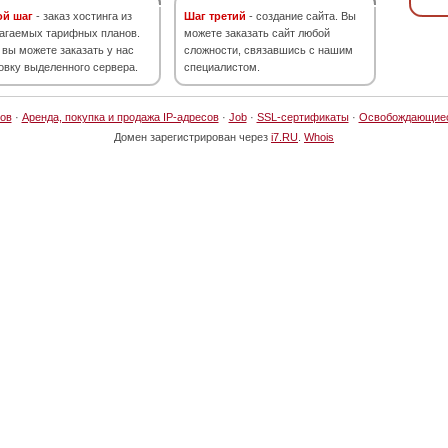
ой шаг
- заказ хостинга из
Шаг третий
- создание сайта. Вы
агаемых тарифных планов.
можете заказать сайт любой
 вы можете заказать у нас
сложности, связавшись с нашим
овку выделенного сервера.
специалистом.
ов
·
Аренда, покупка и продажа IP-адресов
·
Job
·
SSL-сертификаты
·
Освобождающие
Домен зарегистрирован через
i7.RU
.
Whois