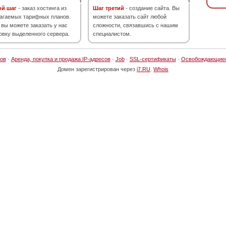
ой шаг
- заказ хостинга из
Шаг третий
- создание сайта. Вы
агаемых тарифных планов.
можете заказать сайт любой
 вы можете заказать у нас
сложности, связавшись с нашим
овку выделенного сервера.
специалистом.
ов
·
Аренда, покупка и продажа IP-адресов
·
Job
·
SSL-сертификаты
·
Освобождающие
Домен зарегистрирован через
i7.RU
.
Whois