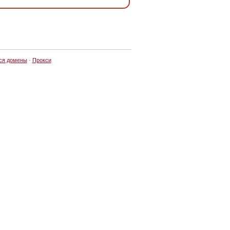
ся домены
·
Прокси