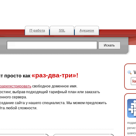
IT-работа
SSL
Аукцион
W
«раз-два-три»!
т просто как
зарегистрировать
свободное доменное имя.
остинг, выбрав подходящий тарифный план или заказать
енного сервера.
оздание сайта у нашего специалиста. Мы можем предложить
йта любой сложности.
пода
регис
шанс