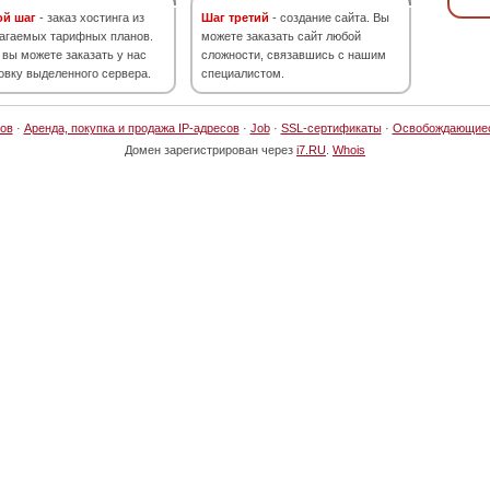
ой шаг
- заказ хостинга из
Шаг третий
- создание сайта. Вы
агаемых тарифных планов.
можете заказать сайт любой
 вы можете заказать у нас
сложности, связавшись с нашим
овку выделенного сервера.
специалистом.
ов
·
Аренда, покупка и продажа IP-адресов
·
Job
·
SSL-сертификаты
·
Освобождающие
Домен зарегистрирован через
i7.RU
.
Whois