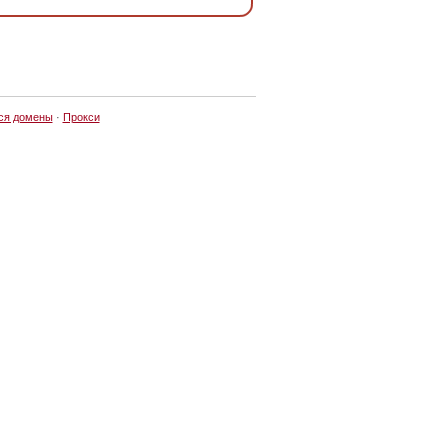
ся домены
·
Прокси