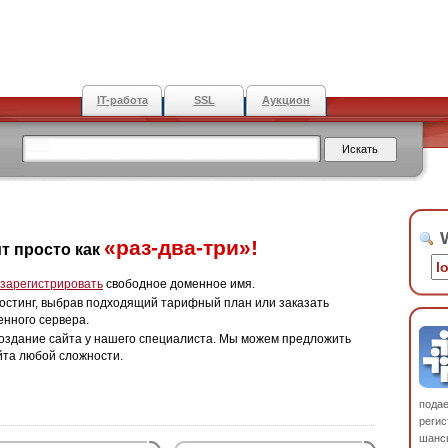
IT-работа
SSL
Аукцион
W
«раз-два-три»!
т просто как
зарегистрировать
свободное доменное имя.
остинг, выбрав подходящий тарифный план или заказать
енного сервера.
оздание сайта у нашего специалиста. Мы можем предложить
йта любой сложности.
пода
регис
шанс