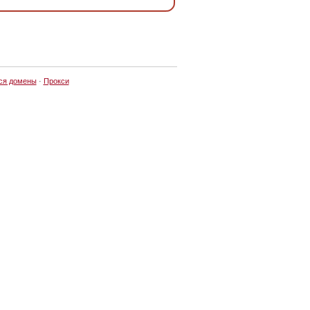
ся домены
·
Прокси