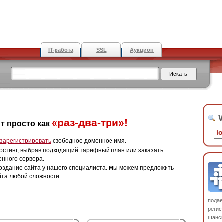
IT-работа
SSL
Аукцион
W
«раз-два-три»!
т просто как
зарегистрировать
свободное доменное имя.
остинг, выбрав подходящий тарифный план или заказать
енного сервера.
оздание сайта у нашего специалиста. Мы можем предложить
йта любой сложности.
пода
регис
шанс