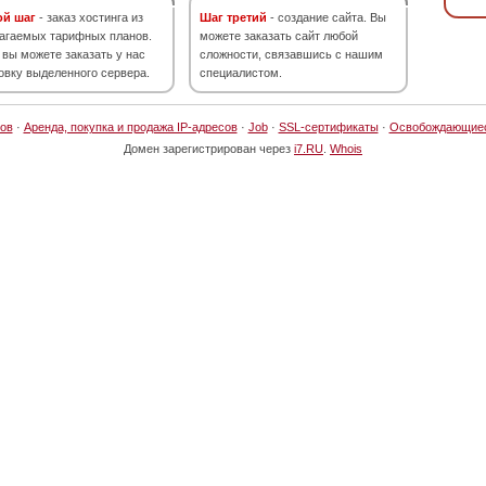
ой шаг
- заказ хостинга из
Шаг третий
- создание сайта. Вы
агаемых тарифных планов.
можете заказать сайт любой
 вы можете заказать у нас
сложности, связавшись с нашим
овку выделенного сервера.
специалистом.
ов
·
Аренда, покупка и продажа IP-адресов
·
Job
·
SSL-сертификаты
·
Освобождающие
Домен зарегистрирован через
i7.RU
.
Whois