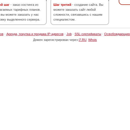
ой шаг
- заказ хостинга из
Шаг третий
- создание сайта. Вы
агаемых тарифных планов.
можете заказать сайт любой
 вы можете заказать у нас
сложности, связавшись с нашим
овку выделенного сервера.
специалистом.
ов
·
Аренда, покупка и продажа IP-адресов
·
Job
·
SSL-сертификаты
·
Освобождающие
Домен зарегистрирован через
i7.RU
.
Whois