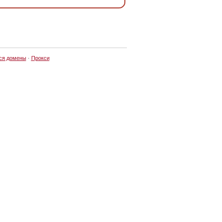
ся домены
·
Прокси