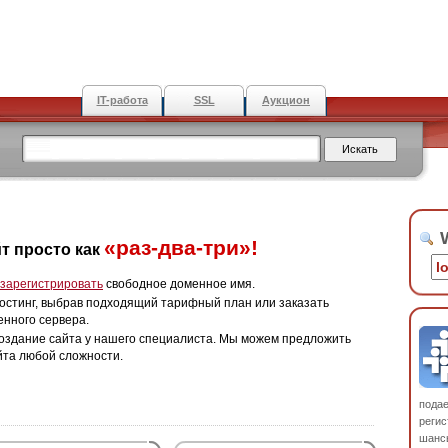
IT-работа
SSL
Аукцион
W
«раз-два-три»!
т просто как
зарегистрировать
свободное доменное имя.
остинг, выбрав подходящий тарифный план или заказать
енного сервера.
оздание сайта у нашего специалиста. Мы можем предложить
йта любой сложности.
пода
регис
шанс