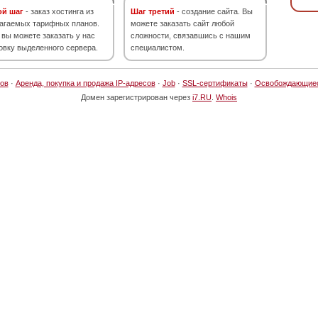
ой шаг
- заказ хостинга из
Шаг третий
- создание сайта. Вы
агаемых тарифных планов.
можете заказать сайт любой
 вы можете заказать у нас
сложности, связавшись с нашим
овку выделенного сервера.
специалистом.
ов
·
Аренда, покупка и продажа IP-адресов
·
Job
·
SSL-сертификаты
·
Освобождающие
Домен зарегистрирован через
i7.RU
.
Whois