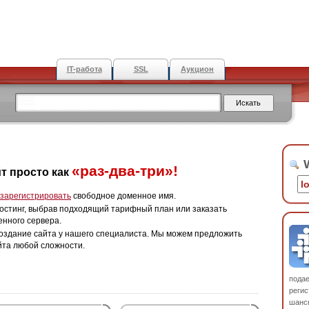
IT-работа
SSL
Аукцион
W
«раз-два-три»!
т просто как
зарегистрировать
свободное доменное имя.
остинг, выбрав подходящий тарифный план или заказать
енного сервера.
оздание сайта у нашего специалиста. Мы можем предложить
йта любой сложности.
пода
регис
шанс