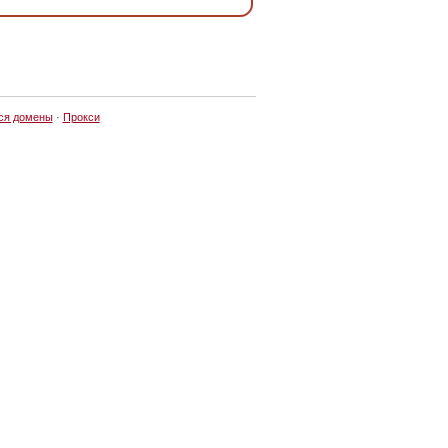
ся домены
·
Прокси