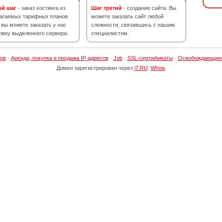
ой шаг
- заказ хостинга из
Шаг третий
- создание сайта. Вы
агаемых тарифных планов.
можете заказать сайт любой
 вы можете заказать у нас
сложности, связавшись с нашим
овку выделенного сервера.
специалистом.
ов
·
Аренда, покупка и продажа IP-адресов
·
Job
·
SSL-сертификаты
·
Освобождающие
Домен зарегистрирован через
i7.RU
.
Whois